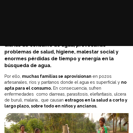
potable es muy complicado
: disponen de un único
pozo, poco profundo, y en el que la extracción se
realiza utilizando cuerdas y cubos. Este pozo sólo
abastece de agua a
350 personas, de un total de
1.500
. Es decir, que el 76% de la población -1.150
personas- no puede cubrir sus necesidades
diarias de consumo de agua, provocando
problemas de
salud, higiene, malestar social y
enormes pérdidas de tiempo y energía en la
búsqueda de agua.
Por ello,
muchas familias se aprovisionan
en pozos
artesanales, ríos y pantanos donde el agua es superficial y
no
apta para el consumo.
En consecuencia, sufren
enfermedades como diarreas, parasitosis, elefantiasis, ulcera
de buruli, malaria… que causan
estragos en la salud a corto y
largo plazo, sobre todo en niños y ancianos.