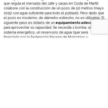
que regula el mercado del café y cacao en Costa de Marfil)
colabore con la construcción de un pozo de 50 metros (mayo
2015) con agua suficiente para todo el poblado. Pero dado que
el pozo es moderno, de diámetro estrecho, no es utilizable. El
siguiente paso es dotarlo de un
equipamiento adecuado
para aprovechar su capacidad. Se necesita 1 bomba, un
sistema energético, un reservorio de agua (que será
financiado por la Federación Navarra de Municipios y
Concejos), canalizaciones y grifos para la distribución y
acceso al agua por el poblado. Además, hay que asegurar el
correcto funcionamiento del sistema y el uso responsable del
agua por parte de los pobladores.