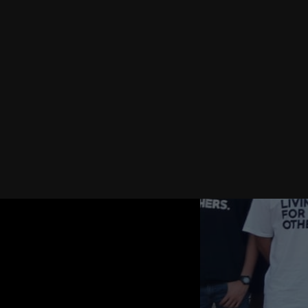
 OTHERS
DURA
del
iones de