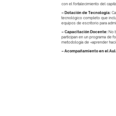
con el fortalecimiento del capi
– Dotación de Tecnología:
Cad
tecnológico completo que inclu
equipos de escritorio para admi
– Capacitación Docente:
No b
participan en un programa de fo
metodología de «aprender haci
– Acompañamiento en el Aul
asesoría pedagógica personaliz
efectiva en las materias diarias.