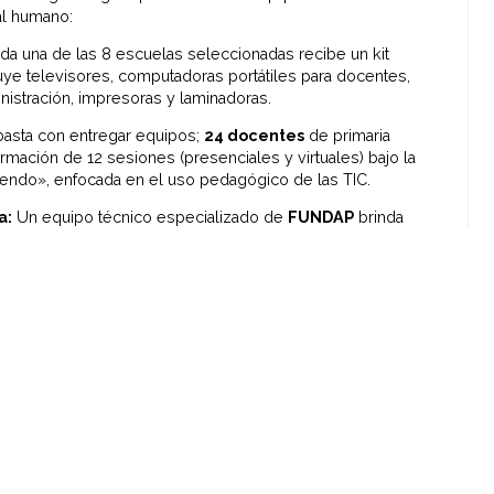
tal humano:
a una de las 8 escuelas seleccionadas recibe un kit
ye televisores, computadoras portátiles para docentes,
nistración, impresoras y laminadoras.
asta con entregar equipos;
24 docentes
de primaria
rmación de 12 sesiones (presenciales y virtuales) bajo la
endo», enfocada en el uso pedagógico de las TIC.
a:
Un equipo técnico especializado de
FUNDAP
brinda
ada para asegurar que la tecnología se integre de forma