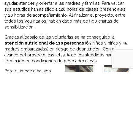
ayudar, atender y orientar a las madres y familias. Para validar
sus estudios han asistido a 120 horas de clases presenciales
y 20 horas de acompañamiento. Al finalizar el proyecto, entre
todos los voluntarios, habían dado más de 900 charlas de
sensibilización.
Gracias al trabajo de las voluntarias se ha conseguido la
atención nutricional de 110 personas
(65 niños y niñas y 45
madres embarazadas) en riesgo de desnutrición. Con el
avance del proyecto, casi el 50% de los atendidos han
terminado en condiciones de peso adecuadas.
Pero el impacto ha sido
mucho mayor, ya que las
madres han concienciado
de la importancia de una
buena alimentación e
higiene tanto a los niños
como al resto de familias.
Este efecto ha beneficiado
de manera directa e
indirecta a casi mil
personas.