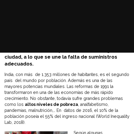
En el slum de Baiganwadi (India) viven unas
200.000 personas
y alberga uno de los vertederos
más grandes de Mumbai. Además, es una de las
zonas más afectadas por la escasez de agua en la
ciudad, a lo que se une la falta de suministros
adecuados.
India, con más de 1.353 millones de habitantes, es el segundo
país del mundo por población. Además es una de las
mayores potencias mundiales. Las reformas de 1991 la
transformaron en una de las economías de más rápido
crecimiento. No obstante, todavía sufre grandes problemas
como los
altos niveles de pobreza
, analfabetismo,
pandemias, malnutrición,… En datos de 2016, el 10% de la
población poseía el 55% del ingreso nacional (World Inequality
Lab, 2018).
Según algunas