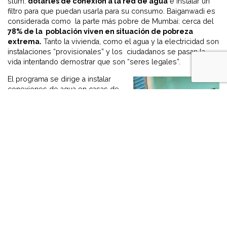
slum:
dotarles de conexión a la red de agua
e instalar un
filtro para que puedan usarla para su consumo. Baiganwadi es
considerada como la parte más pobre de Mumbai: cerca del
78% de la población viven en situación de pobreza
extrema.
Tanto la vivienda, como el agua y la electricidad son
instalaciones “provisionales” y los ciudadanos se pasan la
vida intentando demostrar que son “seres legales”.
El programa se dirige a instalar
conexiones de agua en casas de
familias que viven en el slum, así
como filtros para que el agua sea
potable. Gracias a la colaboración
de
Bergner,
empezamos con la
instalación de agua para
10
familias
, y buscamos ayudas
para ampliar el número de
hogares.
La selección de las familias la
coordina
Lok Seva Sangaam
,
asociación local con una red
comunitaria extensa, con la que